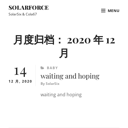
Skip
SOLARFORCE
MENU
to
SolarSix & Cola67
content
Site
Overlay
月度归档：
2020 年 12
月
14
CATEGORIES
BABY
waiting and hoping
12 月, 2020
By
SolarSix
waiting and hoping